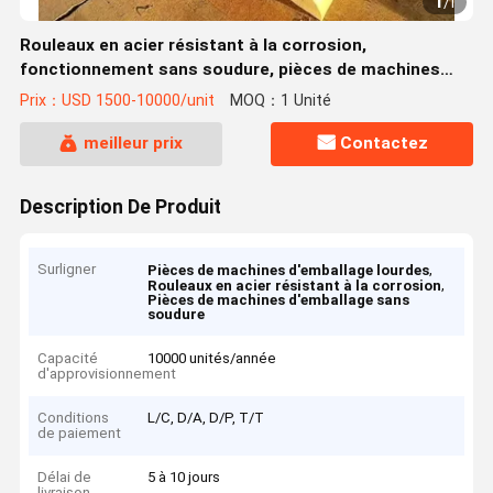
1
/
1
Rouleaux en acier résistant à la corrosion,
fonctionnement sans soudure, pièces de machines
d'emballage lourdes
Prix：USD 1500-10000/unit
MOQ：1 Unité
meilleur prix
Contactez
Description De Produit
Surligner
,
Pièces de machines d'emballage lourdes
,
Rouleaux en acier résistant à la corrosion
Pièces de machines d'emballage sans
soudure
Capacité
10000 unités/année
d'approvisionnement
Conditions
L/C, D/A, D/P, T/T
de paiement
Délai de
5 à 10 jours
livraison