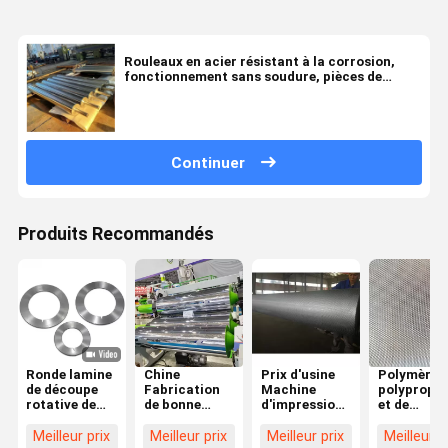
Rouleaux en acier résistant à la corrosion,
fonctionnement sans soudure, pièces de
machines d'emballage lourdes
Continuer
Produits Recommandés
Ronde lamine
Chine
Prix d'usine
Polymères
de découpe
Fabrication
Machine
polypropyl
rotative de
de bonne
d'impression
et de
haute
qualité Roller
à sec
polypropyl
précision
en acier poli
Machine de
en acier, e
Meilleur prix
Meilleur prix
Meilleur prix
Meilleur p