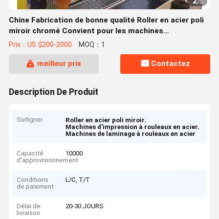
2
/
5
Chine Fabrication de bonne qualité Roller en acier poli
miroir chromé Convient pour les machines
d'impression, les machines de stratification, les
Prix：US $200-2000
MOQ：1
machines de revêtement
meilleur prix
Contactez
Description De Produit
Surligner
,
Roller en acier poli miroir
,
Machines d'impression à rouleaux en acier
Machines de laminage à rouleaux en acier
Capacité
10000
d'approvisionnement
Conditions
L/C, T/T
de paiement
Délai de
20-30 JOURS
livraison