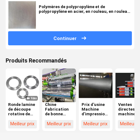
Polymères de polypropylène et de
polypropylène en acier, en rouleau, en rouleau,
en rouleau, en rouleau, en rouleau, en rouleau,
en rouleau
Continuer
Produits Recommandés
Ronde lamine
Chine
Prix d'usine
Ventes
de découpe
Fabrication
Machine
directes d
rotative de
de bonne
d'impression
machines
haute
qualité Roller
à sec
d'impressi
précision
en acier poli
Machine de
de haute
Meilleur prix
Meilleur prix
Meilleur prix
Meilleur p
lamine de
miroir
stratification
qualité,
bord en PVC
chromé
en céramique
machines
lamines
Convient pour
Maillage en
d'impressi