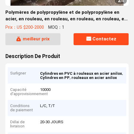
2
/
4
Polymères de polypropylène et de polypropylène en
acier, en rouleau, en rouleau, en rouleau, en rouleau, en
rouleau, en rouleau, en rouleau
Prix：US $200-2000
MOQ：1
meilleur prix
Contactez
Description De Produit
Surligner
,
Cylindres en PVC à rouleaux en acier anilox
,
Cylindres en PP
rouleaux en acier anilox
Capacité
10000
d'approvisionnement
Conditions
L/C, T/T
de paiement
Délai de
20-30 JOURS
livraison