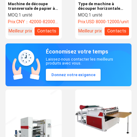
Machine de découpe
Type de machine à
transversale de papier à
découper horizontale
rouleaux de type 1000
1100
MOQ:
1 unité
MOQ:
1 unité
Prix:
CNY：42000-82000/unit
Prix:
USD 8000-12000/unit
Meilleur prix
Contacts
Meilleur prix
Contacts
Économisez votre temps
Laissez-nous contacter les meilleurs
produits avec vous.
Donnez votre exigence