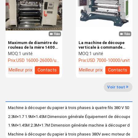
Visite De
Contrôle De
Nous
Nouvelles
L'usine
La Qualité
Contacter
Maximum de diamètre du
La machine de découpe
Machine à découper verticalement
rouleau de la mère 1400
verticale à commande
mm Machine à découper
manuelle est utilisée pour
MOQ:
1 unité
MOQ:
1 unité
du papier kraft à grande
découper des rouleaux de
machine à découper horizontalement
Prix:
USD 16000-26000/unit
Prix:
USD 7000-10000/unit
vitesse Min largeur du
papier 0 - 200 m/min
rouleau fini 30 mm
1300 mm
Meilleur prix
Contacts
Meilleur prix
Contacts
Machine à découper les boucles de surface
Machine de remontage et de découpe
Voir tout
Machine à découper du papier de caisse
Machine à découper du papier à trois phases à quatre fils 380 V 50 Hz
Machine à découper des rubans
2.3M×1.7 1.9M×1.45M Dimension générale Équipement de découpe de pa
Machines de découpe à grande vitesse
1.9M×1.45M 2.3M×1.7M Dimension générale machine à découper du pap
Machine à découper du papier à trois phases 380V avec moteur de 2,2
Découpeuse croisée