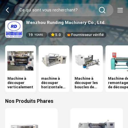
Wenzhou Runding Machinery Co., Ltd.
19
5.0
Fournisseur vérifié
YEARS
Machine à
machine à
Machine à
Machine d
découper
découper
découper les
remontage
verticalement
horizontalem
boucles de
de découp
ent
surface
Nos Produits Phares