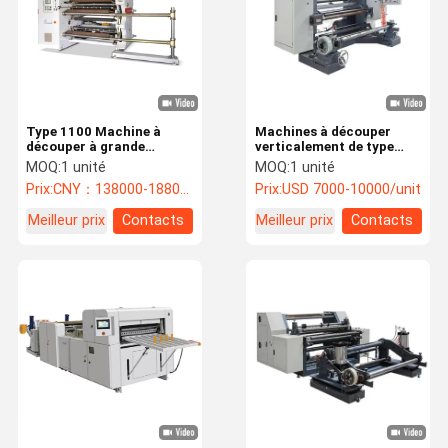
Type 1100 Machine à
Machines à découper
découper à grande
verticalement de type
vitesse entièrement
1100
MOQ:
1 unité
MOQ:
1 unité
automatique
Prix:
CNY：138000-188000/unit
Prix:
USD 7000-10000/unit
Meilleur prix
Contacts
Meilleur prix
Contacts