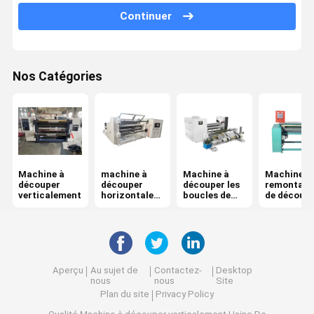
Continuer
Pièces de machine de conditionnement
Film d'étanchéité en feuille d'aluminium
Nos Catégories
Machine à fabriquer des sacs
Machine à
machine à
Machine à
Machine d
découper
découper
découper les
remontage
verticalement
horizontalem
boucles de
de découp
ent
surface
Aperçu
Au sujet de
Contactez-
Desktop
nous
nous
Site
Plan du site
Privacy Policy