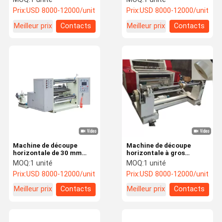
de papier à régulation de
découpe longitudinale
Prix:
USD 8000-12000/unit
Prix:
USD 8000-12000/unit
tension entièrement
Kraft Machine de
automatique
découpeuse de papier
Meilleur prix
Contacts
Meilleur prix
Contacts
Machine de découpe
Machine de découpe
horizontale de 30 mm
horizontale à gros
Machine de découpe de
rouleaux de diamètre de
MOQ:
1 unité
MOQ:
1 unité
papier kraft et de film
haute précision, machine
Prix:
USD 8000-12000/unit
Prix:
USD 8000-12000/unit
mince Lamelle circulaire
de découpe de papier
Lamelle plate
blanc simple légère
Meilleur prix
Contacts
Meilleur prix
Contacts