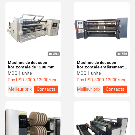
Machine de découpe
Machine de découpe
horizontale de 1300 mm
horizontale entièrement
200 m/min Pour les
automatique de papier
MOQ:
1 unité
MOQ:
1 unité
besoins du client
longitudinale pour papier
Prix:
USD 8000-12000/unit
Prix:
USD 8000-12000/unit
revêtu
Meilleur prix
Contacts
Meilleur prix
Contacts