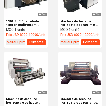
1300 PLC Contrôle de
Machine de découpe
tension entièrement
horizontale de 600 mm de
automatique Machine de
précision pour découper
MOQ:
1 unité
MOQ:
1 unité
découpe horizontale pour
et rebobinage
Prix:
USD 8000-12000/unit
Prix:
USD 8000-12000/unit
le papier kraft
Meilleur prix
Contacts
Meilleur prix
Contacts
À La Maison
Produits
Vidéos
À Propos De
Nous
Machine de découpe
Machine de découpe
horizontale de haute
horizontale de papier de