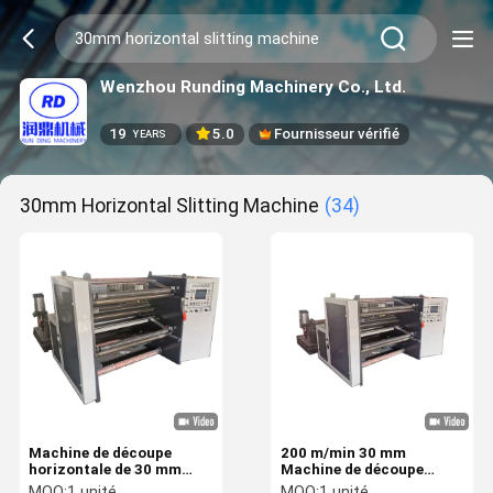
Wenzhou Runding Machinery Co., Ltd.
19
5.0
Fournisseur vérifié
YEARS
30mm Horizontal Slitting Machine
(34)
Machine de découpe
200 m/min 30 mm
horizontale de 30 mm
Machine de découpe
PLC, machine de découpe
horizontale Machine de
MOQ:
1 unité
MOQ:
1 unité