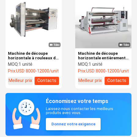
Machine de découpe
Machine de découpe
horizontale à rouleaux de
horizontale entièrement
papier kraft de 600 mm
automatique
MOQ:
1 unité
MOQ:
1 unité
Prix:
USD 8000-12000/unit
Prix:
USD 8000-12000/unit
Meilleur prix
Contacts
Meilleur prix
Contacts
Économisez votre temps
Laissez-nous contacter les meilleurs
produits avec vous.
Donnez votre exigence