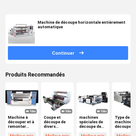
Machine de découpe horizontale entièrement
automatique
Continuer
Produits Recommandés
Machine à
Coupe et
machines
Type de
découper et à
découpe de
spéciales de
machine à
remonter
divers
découpe de
découper
horizontalement,
matériaux de
papier kraft
horizontal
machine à
papier kraft
de précision,
1100