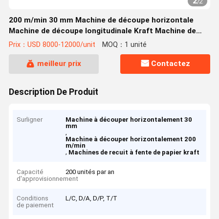
2
/
2
200 m/min 30 mm Machine de découpe horizontale
Machine de découpe longitudinale Kraft Machine de
découpeuse de papier
Prix：USD 8000-12000/unit
MOQ：1 unité
meilleur prix
Contactez
Description De Produit
Surligner
Machine à découper horizontalement 30
mm
,
Machine à découper horizontalement 200
m/min
,
Machines de recuit à fente de papier kraft
Capacité
200 unités par an
d'approvisionnement
Conditions
L/C, D/A, D/P, T/T
de paiement