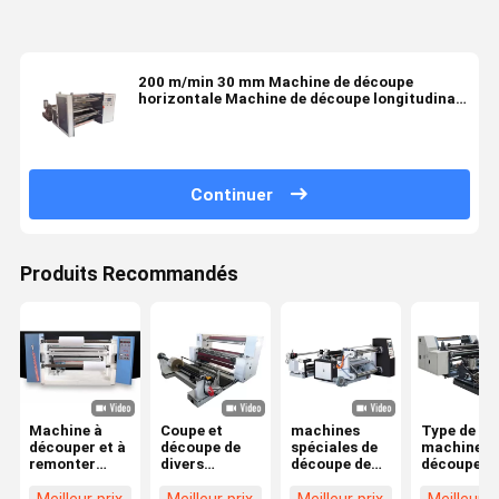
200 m/min 30 mm Machine de découpe
horizontale Machine de découpe longitudinale
Kraft Machine de découpeuse de papier
Continuer
Produits Recommandés
Machine à
Coupe et
machines
Type de
découper et à
découpe de
spéciales de
machine à
remonter
divers
découpe de
découper
horizontalement,
matériaux de
papier kraft
horizontal
machine à
papier kraft
de précision,
1100