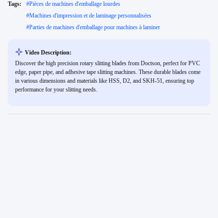
Tags:
#
Pièces de machines d'emballage lourdes
#
Machines d'impression et de laminage personnalisées
#
Parties de machines d'emballage pour machines à laminer
Video Description:
Discover the high precision rotary slitting blades from Doctson, perfect for PVC
edge, paper pipe, and adhesive tape slitting machines. These durable blades come
in various dimensions and materials like HSS, D2, and SKH-51, ensuring top
performance for your slitting needs.