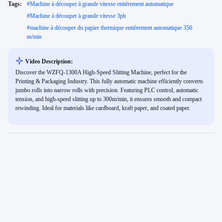
Tags:
#
Machine à découper à grande vitesse entièrement automatique
#
Machine à découper à grande vitesse 3ph
#
machine à découper du papier thermique entièrement automatique 350
m/min
Video Description:
Discover the WZFQ-1300A High-Speed Slitting Machine, perfect for the
Printing & Packaging Industry. This fully automatic machine efficiently converts
jumbo rolls into narrow rolls with precision. Featuring PLC control, automatic
tension, and high-speed slitting up to 300m/min, it ensures smooth and compact
rewinding. Ideal for materials like cardboard, kraft paper, and coated paper.