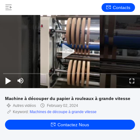
Contacts
Machine à découper du papier à rouleaux à grande vitesse
Autres vidéos
February 02, 2024
Keyword:
Machines de découpe à grande vitesse
Contactez Nous