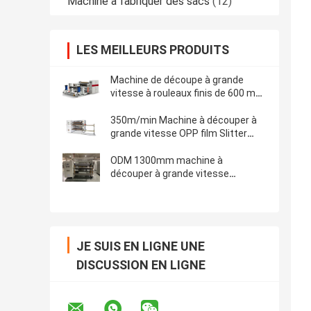
Machine à fabriquer des sacs
(12)
LES MEILLEURS PRODUITS
Machine de découpe à grande
vitesse à rouleaux finis de 600 mm
Machine automatique de
remontage de feuille d'aluminium
350m/min Machine à découper à
grande vitesse OPP film Slitter
Rewinder haute précision
ODM 1300mm machine à
découper à grande vitesse
machine à découper la surface du
rouleau de papier machine à
découper la machine à découper
JE SUIS EN LIGNE UNE
DISCUSSION EN LIGNE