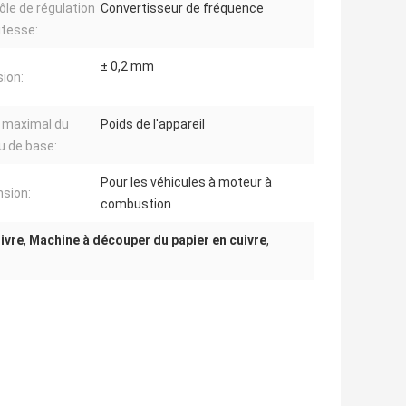
ôle de régulation
Convertisseur de fréquence
itesse:
± 0,2 mm
sion:
 maximal du
Poids de l'appareil
u de base:
Pour les véhicules à moteur à
sion:
combustion
ivre
,
Machine à découper du papier en cuivre
,