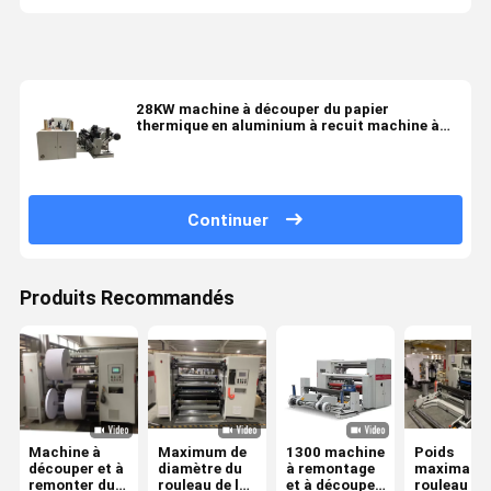
28KW machine à découper du papier
thermique en aluminium à recuit machine à
couper du papier de cigarette
Continuer
Produits Recommandés
Machine à
Maximum de
1300 machine
Poids
découper et à
diamètre du
à remontage
maximal d
remonter du
rouleau de la
et à découpe
rouleau mè