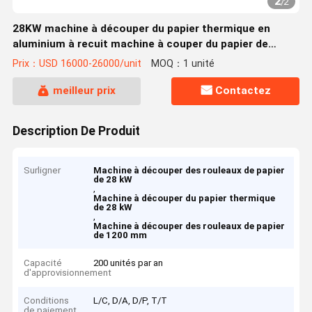
2
/
2
28KW machine à découper du papier thermique en
aluminium à recuit machine à couper du papier de
cigarette
Prix：USD 16000-26000/unit
MOQ：1 unité
meilleur prix
Contactez
Description De Produit
Surligner
Machine à découper des rouleaux de papier
de 28 kW
,
Machine à découper du papier thermique
de 28 kW
,
Machine à découper des rouleaux de papier
de 1200 mm
Capacité
200 unités par an
d'approvisionnement
Conditions
L/C, D/A, D/P, T/T
de paiement