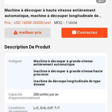
2
/
2
Machine à découper à haute vitesse entièrement
automatique, machine à découper longitudinale de
haute précision, type dossier
Prix：USD 16000-26000/unit
MOQ：1 Unité
meilleur prix
Contactez
Description De Produit
Surligner
Machine à découper à grande vitesse
entièrement automatique
,
machine à découper à grande vitesse haute
précision
,
machine de découpe longitudinale de type
dossier
Capacité
200 unités par an
d'approvisionnement
Conditions
L/C, D/A, D/P, T/T
de paiement