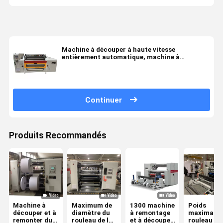
Machine à découper à haute vitesse
entièrement automatique, machine à
découper longitudinale de haute précision,
type dossier
Continuer
Produits Recommandés
Machine à
Maximum de
1300 machine
Poids
découper et à
diamètre du
à remontage
maximal d
remonter du
rouleau de la
et à découpe
rouleau mè