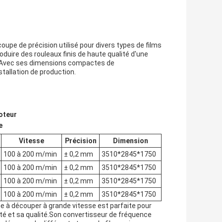
pe de précision utilisé pour divers types de films
roduire des rouleaux finis de haute qualité d'une
mAvec ses dimensions compactes de
stallation de production.
oteur
e
Vitesse
Précision
Dimension
100 à 200 m/min
± 0,2 mm
3510*2845*1750
100 à 200 m/min
± 0,2 mm
3510*2845*1750
100 à 200 m/min
± 0,2 mm
3510*2845*1750
100 à 200 m/min
± 0,2 mm
3510*2845*1750
ne à découper à grande vitesse est parfaite pour
cité et sa qualité.Son convertisseur de fréquence