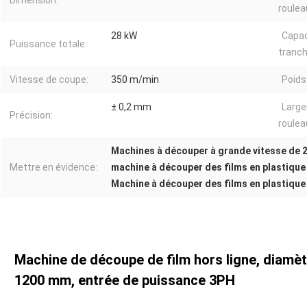
Dimension:
roulea
28 kW
Capac
Puissance totale:
tranch
Vitesse de coupe:
350 m/min
Poids 
± 0,2 mm
Large
Précision:
rouleau
Machines à découper à grande vitesse de 
Mettre en évidence:
machine à découper des films en plastiqu
Machine à découper des films en plastique
Machine de découpe de film hors ligne, diamèt
1200 mm, entrée de puissance 3PH