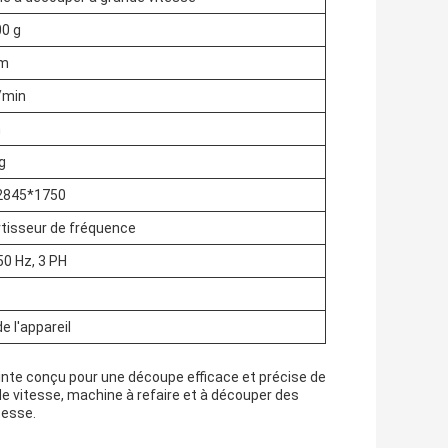
00 g
mm
/min
m
g
2845*1750
tisseur de fréquence
50 Hz, 3 PH
e l'appareil
nte conçu pour une découpe efficace et précise de
e vitesse, machine à refaire et à découper des
tesse.