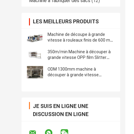
Machine à fabriquer des sacs
(12)
LES MEILLEURS PRODUITS
Machine de découpe à grande
vitesse à rouleaux finis de 600 mm
Machine automatique de
remontage de feuille d'aluminium
350m/min Machine à découper à
grande vitesse OPP film Slitter
Rewinder haute précision
ODM 1300mm machine à
découper à grande vitesse
machine à découper la surface du
rouleau de papier machine à
découper la machine à découper
JE SUIS EN LIGNE UNE
DISCUSSION EN LIGNE