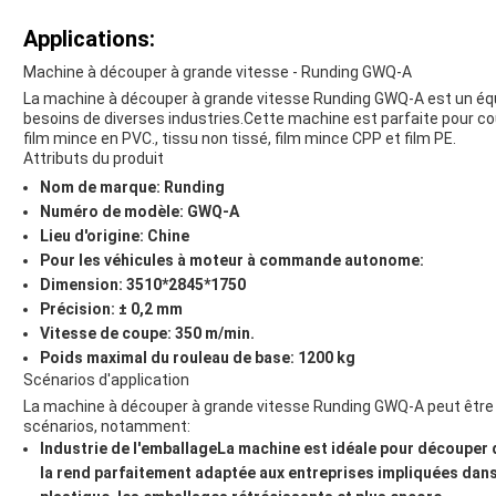
Applications:
Machine à découper à grande vitesse - Runding GWQ-A
La machine à découper à grande vitesse Runding GWQ-A est un éq
besoins de diverses industries.Cette machine est parfaite pour c
film mince en PVC., tissu non tissé, film mince CPP et film PE.
Attributs du produit
Nom de marque: Runding
Numéro de modèle: GWQ-A
Lieu d'origine: Chine
Pour les véhicules à moteur à commande autonome:
Dimension: 3510*2845*1750
Précision: ± 0,2 mm
Vitesse de coupe: 350 m/min.
Poids maximal du rouleau de base: 1200 kg
Scénarios d'application
La machine à découper à grande vitesse Runding GWQ-A peut être ut
scénarios, notamment:
Industrie de l'emballage
La machine est idéale pour découper d
la rend parfaitement adaptée aux entreprises impliquées dans