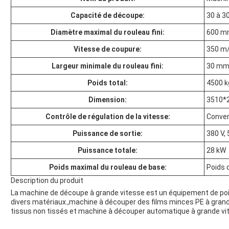
Capacité de découpe:
30 à 3
Diamètre maximal du rouleau fini:
600 
Vitesse de coupure:
350 m
Largeur minimale du rouleau fini:
30 m
Poids total:
4500 k
Dimension:
3510*
Contrôle de régulation de la vitesse:
Conver
Puissance de sortie:
380 V, 
Puissance totale:
28 kW
Poids maximal du rouleau de base:
Poids d
Description du produit
La machine de découpe à grande vitesse est un équipement de poi
divers matériaux.,machine à découper des films minces PE à grand
tissus non tissés et machine à découper automatique à grande vi