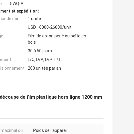
e:
GWQ-A
ment et expédition:
mande min:
1 unité
USD 16000-26000/unit
ge:
Film de coton perlé ou boîte en
bois
30 à 60 jours
iement:
L/C, D/A, D/P, T/T
visionnement:
200 unités par an
découpe de film plastique hors ligne 1200 mm
 maximal du
Poids de l'appareil