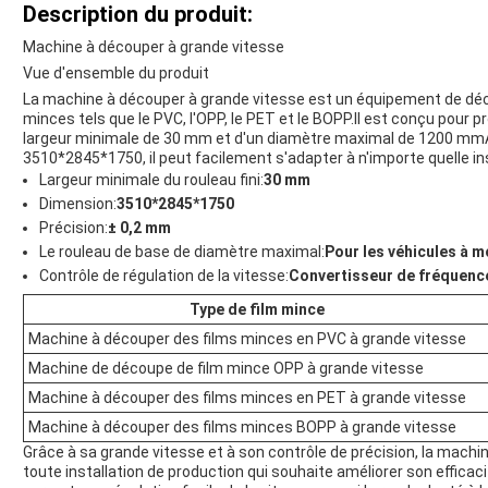
Description du produit:
Machine à découper à grande vitesse
Vue d'ensemble du produit
La machine à découper à grande vitesse est un équipement de décou
minces tels que le PVC, l'OPP, le PET et le BOPP.Il est conçu pour p
largeur minimale de 30 mm et d'un diamètre maximal de 1200 m
3510*2845*1750, il peut facilement s'adapter à n'importe quelle in
Largeur minimale du rouleau fini:
30 mm
Dimension:
3510*2845*1750
Précision:
± 0,2 mm
Le rouleau de base de diamètre maximal:
Pour les véhicules à m
Contrôle de régulation de la vitesse:
Convertisseur de fréquenc
Type de film mince
Machine à découper des films minces en PVC à grande vitesse
Machine de découpe de film mince OPP à grande vitesse
Machine à découper des films minces en PET à grande vitesse
Machine à découper des films minces BOPP à grande vitesse
Grâce à sa grande vitesse et à son contrôle de précision, la machi
toute installation de production qui souhaite améliorer son effica