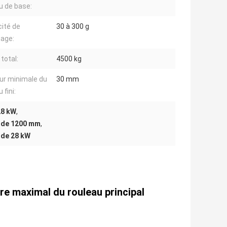
u de base:
ité de
30 à 300 g
age:
total:
4500 kg
ur minimale du
30 mm
 fini:
28 kW
,
e de 1200 mm
,
 de 28 kW
re maximal du rouleau principal