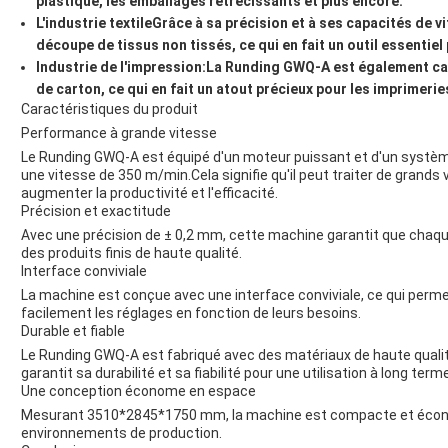
plastique, les emballages rétrécissants et plus encore.
L'industrie textile
Grâce à sa précision et à ses capacités de vi
découpe de tissus non tissés, ce qui en fait un outil essentiel 
Industrie de l'impression:
La Runding GWQ-A est également cap
de carton, ce qui en fait un atout précieux pour les imprimerie
Caractéristiques du produit
Performance à grande vitesse
Le Runding GWQ-A est équipé d'un moteur puissant et d'un système
une vitesse de 350 m/min.Cela signifie qu'il peut traiter de grand
augmenter la productivité et l'efficacité.
Précision et exactitude
Avec une précision de ± 0,2 mm, cette machine garantit que chaqu
des produits finis de haute qualité.
Interface conviviale
La machine est conçue avec une interface conviviale, ce qui perme
facilement les réglages en fonction de leurs besoins.
Durable et fiable
Le Runding GWQ-A est fabriqué avec des matériaux de haute qualité 
garantit sa durabilité et sa fiabilité pour une utilisation à long term
Une conception économe en espace
Mesurant 3510*2845*1750 mm, la machine est compacte et économ
environnements de production.