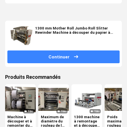
1300 mm Mother Roll Jumbo Roll Slitter
Rewinder Machine à découper du papier à
l'aide d'une toile 350 m/min
Continuer
Produits Recommandés
Machine à
Maximum de
1300 machine
Poids
découper et à
diamètre du
à remontage
maximal d
remonter du
rouleau de la
et à découpe
rouleau mè