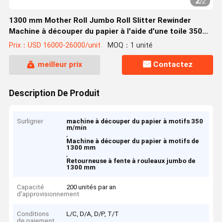
2
/
2
1300 mm Mother Roll Jumbo Roll Slitter Rewinder
Machine à découper du papier à l'aide d'une toile 350
m/min
Prix：USD 16000-26000/unit
MOQ：1 unité
meilleur prix
Contactez
Description De Produit
Surligner
machine à découper du papier à motifs 350
m/min
,
Machine à découper du papier à motifs de
1300 mm
,
Retourneuse à fente à rouleaux jumbo de
1300 mm
Capacité
200 unités par an
d'approvisionnement
Conditions
L/C, D/A, D/P, T/T
de paiement