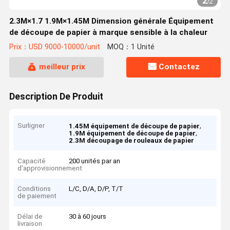
2
/
2
2.3M×1.7 1.9M×1.45M Dimension générale Équipement
de découpe de papier à marque sensible à la chaleur
Prix：USD 9000-10000/unit
MOQ：1 Unité
meilleur prix
Contactez
Description De Produit
Surligner
,
1.45M équipement de découpe de papier
,
1.9M équipement de découpe de papier
2.3M découpage de rouleaux de papier
Capacité
200 unités par an
d'approvisionnement
Conditions
L/C, D/A, D/P, T/T
de paiement
Délai de
30 à 60 jours
livraison