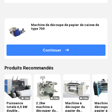
Machine de découpe de papier de caisse de
type 700
Continuer
Produits Recommandés
Puissance
2.2kw
Machine à
Machine à
totale 4,5 kW
machine à
découper du
découper 
double
découper du
papier de
papier à tr