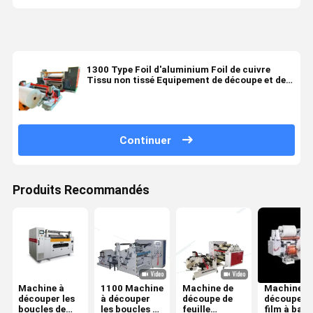
1300 Type Foil d'aluminium Foil de cuivre
Tissu non tissé Equipement de découpe et de
remontage Machine de découpe longitudinale
Continuer
Produits Recommandés
Machine à
1100 Machine
Machine de
Machine d
découper les
à découper
découpe de
découpe d
boucles de
les boucles de
feuille
film à ban