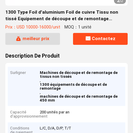
2
/
2
1300 Type Foil d'aluminium Foil de cuivre Tissu non
tissé Equipement de découpe et de remontage
Machine de découpe longitudinale
Prix：USD 10000-16000/unit
MOQ：1 unité
meilleur prix
Contactez
Description De Produit
Surligner
Machines de découpe et de remontage de
tissus non tissés
,
1300 équipements de découpe et de
remontage
,
machines de découpe et de remontage de
450 mm
Capacité
200 unités par an
d'approvisionnement
Conditions
L/C, D/A, D/P, T/T
de paiement