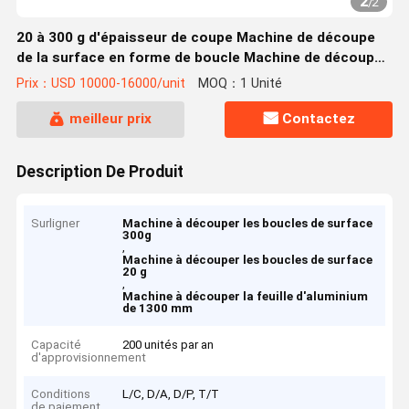
2
/
2
20 à 300 g d'épaisseur de coupe Machine de découpe
de la surface en forme de boucle Machine de découpe
de feuille d'aluminium avec lame circulaire
Prix：USD 10000-16000/unit
MOQ：1 Unité
meilleur prix
Contactez
Description De Produit
Surligner
Machine à découper les boucles de surface
300g
,
Machine à découper les boucles de surface
20 g
,
Machine à découper la feuille d'aluminium
de 1300 mm
Capacité
200 unités par an
d'approvisionnement
Conditions
L/C, D/A, D/P, T/T
de paiement