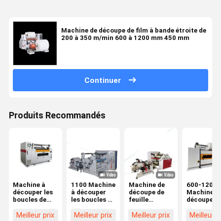
Machine de découpe de film à bande étroite de
200 à 350 m/min 600 à 1200 mm 450 mm
Continuer
Produits Recommandés
Machine à
1100 Machine
Machine de
600-1200
découper les
à découper
découpe de
Machine d
boucles de
les boucles de
feuille
découpe d
surface de
surface
d'aluminium
boucles de
200 à 350
de tissus non
surface 7
Meilleur prix
Meilleur prix
Meilleur prix
Meilleur p