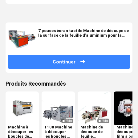
7 pouces écran tactile Machine de découpe de
la surface de la feuille d'aluminium pour la
coupe à grande vitesse 200-350m/min
Continuer
Produits Recommandés
Machine à
1100 Machine
Machine de
Machine d
découper les
à découper
découpe de
découpe d
boucles de
les boucles de
feuille
film à ban