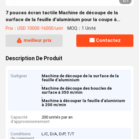
1
/
1
7 pouces écran tactile Machine de découpe de la
surface de la feuille d'aluminium pour la coupe à
grande vitesse 200-350m/min
Prix：USD 10000-16000/unit
MOQ：1 Unité
meilleur prix
Contactez
Description De Produit
Surligner
Machine de découpe de la surface de la
feuille d'aluminium
,
Machine de découpe des boucles de
surface à 350 m/min
,
Machine à découper la feuille d'aluminium
à 200 m/min
Capacité
200 unités par an
d'approvisionnement
Conditions
L/C, D/A, D/P, T/T
de paiement