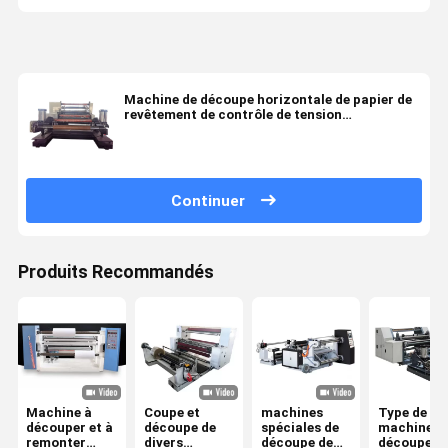
Machine de découpe horizontale de papier de
revêtement de contrôle de tension
entièrement automatique PLC
Continuer
Produits Recommandés
Machine à
Coupe et
machines
Type de
découper et à
découpe de
spéciales de
machine à
remonter
divers
découpe de
découper