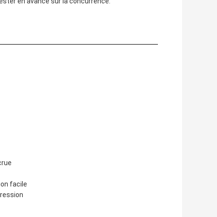
rester en avance sur la concurrence.
crue
on facile
pression