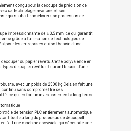
alement conçu pour la découpe de précision de
eAvec sa technologie avancée et ses
eprise qui souhaite améliorer son processus de
upe impressionnante de ± 0,5 mm, ce qui garantit
enue grâce à l'utilisation de technologies de
éal pour les entreprises qui ont besoin d'une
découper du papier revêtu..Cette polyvalence en
nts types de papier revêtu et qui ont besoin d'une
obuste, avec un poids de 2500 kg.Cela en fait une
nt continu sans compromettre ses
lité, ce qui en fait un investissement à long terme
utomatique
contrôle de tension PLC entièrement automatique
stant tout au long du processus de découpeIl
en fait une machine conviviale qui nécessite une