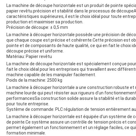
La machine de découpe horizontale est un produit de pointe spéci
papier revêtu.précision et stabilité dans le processus de découp
caractéristiques supérieures, il est le choix idéal pour toute entr
production et maximiser sa production.
Précision de découpe: ± 0,5 mm
La machine à découper horizontale possède une précision de déco
que chaque coupe est précise et cohérente.Cette précision est obt
pointe et de composants de haute qualité, ce qui en fait le choix id
découpe précise et uniforme.
Matériau: Papier revêtu
La machine de découpe horizontale est spécialement conçue pour 
fait le choix idéal pour les entreprises qui travaillent avec différe
machine capable de les manipuler facilement.
Poids de la machine: 2500 kg
La machine à découper horizontale a une construction robuste et r
machine lourde qui peut résister aux rigueurs d'un fonctionneme
performancesSa construction solide assure la stabilité et la durabi
pour toute entreprise.
Système de commande: PLC régulation de tension entièrement a
La machine à découper horizontale est équipée d'un système de 
de pointe.Ce système assure un contrôle de tension précis et con
permet également un fonctionnement et un réglage faciles, ce qui 
formation minimale.