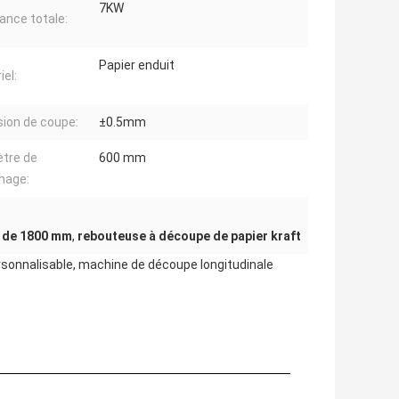
7KW
ance totale:
Papier enduit
iel:
sion de coupe:
±0.5mm
tre de
600 mm
nage:
r de 1800 mm
,
rebouteuse à découpe de papier kraft
sonnalisable, machine de découpe longitudinale