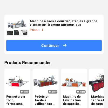
Machine à sacs à courrier jetables à grande
vitesse entièrement automatique
Price： 1
Continuer
Produits Recommandés
Fermeture à
Précision
Machine de
Machine d
fond,
facile à
fabrication
fabricatio
fermeture
utiliser sac de
de sacs de
de sacs à
thermique,
messagerie
messagerie à
main