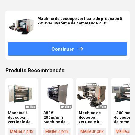
Machine de découpe verticale de précision 5
kW avec système de commande PLC
Continuer
Produits Recommandés
Machine à
380V
Machine de
1300 mach
découper
200m/min
découpe
de découpe
verticale de
Machine de
verticale à
de remont
300 mm pour
découpe
lame plate 0-
de films de
une découpe
verticale
200 m/min
dégageme
Meilleur prix
Meilleur prix
Meilleur prix
Meilleur p