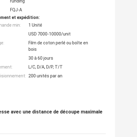
runding
FQJ-A
ment et expédition:
mande min:
1 Unité
USD 7000-10000/unit
ge:
Film de coton perlé ou boîte en
bois
30 à 60 jours
iement:
L/C, D/A, D/P, T/T
visionnement:
200 unités par an
tesse avec une distance de découpe maximale