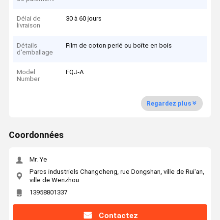
Délai de
30 à 60 jours
livraison
Détails
Film de coton perlé ou boîte en bois
d'emballage
Model
FQJ-A
Number
Regardez plus
Coordonnées
Mr. Ye
Parcs industriels Changcheng, rue Dongshan, ville de Rui'an,
ville de Wenzhou
13958801337
Contactez