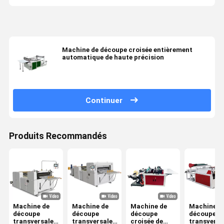
Machine de découpe croisée entièrement
automatique de haute précision
Continuer
Produits Recommandés
Machine de
Machine de
Machine de
Machine d
découpe
découpe
découpe
découpe
transversale
transversale
croisée de
transversa