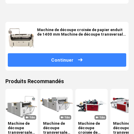
Machine de découpe croisée de papier enduit
de 1400 mm Machine de découpe transversale
de papier composite en plastique
Continuer
Produits Recommandés
Machine de
Machine de
Machine de
Machine d
découpe
découpe
découpe
découpe
transversale
transversale
croisée de
transversa