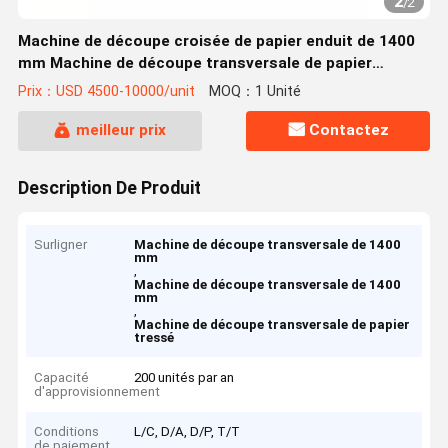
2
/
2
Machine de découpe croisée de papier enduit de 1400
mm Machine de découpe transversale de papier
composite en plastique
Prix：USD 4500-10000/unit
MOQ：1 Unité
meilleur prix
Contactez
Description De Produit
Surligner
Machine de découpe transversale de 1400
mm
,
Machine de découpe transversale de 1400
mm
,
Machine de découpe transversale de papier
tressé
Capacité
200 unités par an
d'approvisionnement
Conditions
L/C, D/A, D/P, T/T
de paiement