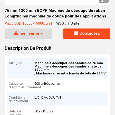
2
/
2
76 mm 1300 mm BOPP Machine de découpe de ruban
Longitudinal machine de coupe pour des applications
polyvalentes
Prix：USD 10000-16000/unit
MOQ：1 Unité
meilleur prix
Contactez
Description De Produit
Surligner
,
Machine à découper des bandes de 76 mm
Machine à découper des bandes à tête de
1300 mm
,
Machines à recuit à bande de tête de 380 V
Capacité
200 unités par an
d'approvisionnement
Conditions
L/C, D/A, D/P, T/T
de paiement
Délai de
30 à 60 jours
livraison