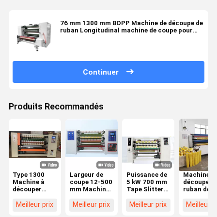
76 mm 1300 mm BOPP Machine de découpe de
ruban Longitudinal machine de coupe pour
des applications polyvalentes
Continuer
Produits Recommandés
Type 1300
Largeur de
Puissance de
Machine d
Machine à
coupe 12-500
5 kW 700 mm
découpe d
découper
mm Machine
Tape Slitter
ruban de 7
BOPP
de découpe de
1300 mm
mm Machi
entièrement
bande BOPP
Largeur
de découpe
Meilleur prix
Meilleur prix
Meilleur prix
Meilleur p
automatique
avec une
effective
ruban de 1