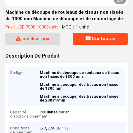
2
/
2
Machine de découpe de rouleaux de tissus non tissés
de 1300 mm Machine de découpe et de remontage de
tissus 0-200 m/min
Prix：USD 7000-10000/unit
MOQ：1 unité
meilleur prix
Contactez
Description De Produit
Surligner
Machine de découpe de rouleaux de tissus
non tissés de 1300 mm
,
Machine à découper des tissus non tissés
de 1300 mm
,
Machine à découper des tissus non tissés
de 200 m/min
Capacité
200 unités par an
d'approvisionnement
Conditions
L/C, D/A, D/P, T/T
de paiement