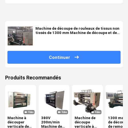
Machine de découpe de rouleaux de tissus non
tissés de 1300 mm Machine de découpe et de
remontage de tissus 0-200 m/min
Continuer
Produits Recommandés
Machine à
380V
Machine de
1300 mach
découper
200m/min
découpe
de découpe
verticale de
Machine de
verticale à
de remont